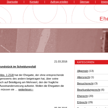
Startseite
|
Kontakt
|
Auftrag erteilen
|
Sitemap
|
Impr
Eh
21.03.2016
KATEGORIEN
rundstück im Scheidungsfall
Allgemein
(13)
6 Abs. 1 ZGB
hat der Ehegatte, der ohne entsprechende
Altersrecht
(1)
enswerts des andern beigetragen hat, über seine
ch auf Beteiligung am Mehrwert, den der fragliche
Besuchsrecht
(3)
useinandersetzung aufweist. Wollen die Ehegatten die
, müssen sie …
weiterlesen
›
Beurkundungsrecht
(6)
Eherecht
(20)
Erbrecht
(29)