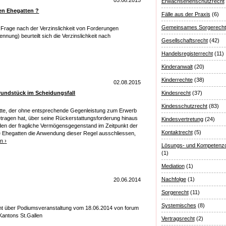
05.08.2015
Erwachsenenschutzrecht
en Ehegatten ?
Fälle aus der Praxis
(6)
Gemeinsames Sorgerecht
Frage nach der Verzinslichkeit von Forderungen
nnung) beurteilt sich die Verzinslichkeit nach
Gesellschaftsrecht
(42)
Handelsregisterrecht
(11)
Kinderanwalt
(20)
Kinderrechte
(38)
02.08.2015
rundstück im Scheidungsfall
Kindesrecht
(37)
Kindesschutzrecht
(83)
tte, der ohne entsprechende Gegenleistung zum Erwerb
ragen hat, über seine Rückerstattungsforderung hinaus
Kindesvertretung
(24)
den der fragliche Vermögensgegenstand im Zeitpunkt der
Kontaktrecht
(5)
e Ehegatten die Anwendung dieser Regel ausschliessen,
en
›
Lösungs- und Kompetenzo
(1)
Mediation
(1)
Nachfolge
(1)
20.06.2014
Sorgerecht
(11)
Systemisches
(8)
ht über Podiumsveranstaltung vom 18.06.2014 von forum
Kantons St.Gallen
Vertragsrecht
(2)