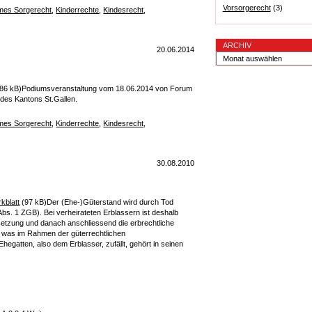
Vorsorgerecht
(3)
es Sorgerecht
,
Kinderrechte
,
Kindesrecht
,
ARCHIV
20.06.2014
86 kB)Podiumsveranstaltung vom 18.06.2014 von Forum
des Kantons St.Gallen.
es Sorgerecht
,
Kinderrechte
,
Kindesrecht
,
30.08.2010
kblatt
(97 kB)Der (Ehe-)Güterstand wird durch Tod
 Abs. 1 ZGB). Bei verheirateten Erblassern ist deshalb
setzung und danach anschliessend die erbrechtliche
was im Rahmen der güterrechtlichen
gatten, also dem Erblasser, zufällt, gehört in seinen