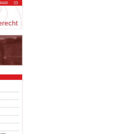
essum
erecht