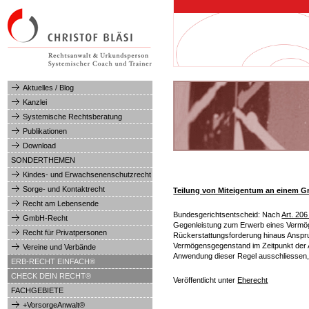
Hauptmenü
Aktuelles / Blog
Kanzlei
Systemische Rechtsberatung
Publikationen
Download
SONDERTHEMEN
Kindes- und Erwachsenenschutzrecht
Sorge- und Kontaktrecht
Teilung von Miteigentum an einem G
Recht am Lebensende
Bundesgerichtsentscheid: Nach
Art. 20
GmbH-Recht
Gegenleistung zum Erwerb eines Vermög
Recht für Privatpersonen
Rückerstattungsforderung hinaus Anspru
Vermögensgegenstand im Zeitpunkt der A
Vereine und Verbände
Anwendung dieser Regel ausschliessen
ERB-RECHT EINFACH®
CHECK DEIN RECHT®
Veröffentlicht unter
Eherecht
FACHGEBIETE
+VorsorgeAnwalt®