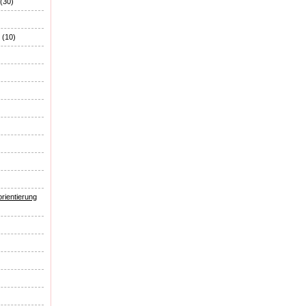
(30)
(10)
rientierung