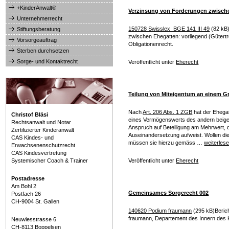
+KinderAnwalt®
Verzinsung von Forderungen zwisch
Unternehmerrecht
150728 Swisslex_BGE 141 III 49
(82 kB)
Stiftungsberatung
zwischen Ehegatten: vorliegend (Gütertre
Vorsorgeauftrag
Obligationenrecht.
Sterben durchsetzen
Sorge- und Kontaktrecht
Veröffentlicht unter
Eherecht
Teilung von Miteigentum an einem G
Nach
Art. 206 Abs. 1 ZGB
hat der Ehega
Christof Bläsi
eines Vermögenswerts des andern beiget
Rechtsanwalt und Notar
Anspruch auf Beteiligung am Mehrwert, 
Zertifizierter Kinderanwalt
Auseinandersetzung aufweist. Wollen di
CAS Kindes- und
müssen sie hierzu gemäss …
weiterles
Erwachsenenschutzrecht
CAS Kindesvertretung
Systemischer Coach & Trainer
Veröffentlicht unter
Eherecht
Postadresse
Am Bohl 2
Gemeinsames Sorgerecht 002
Postfach 26
CH-9004 St. Gallen
140620 Podium fraumann
(295 kB)Beric
fraumann, Departement des Innern des 
Neuwiesstrasse 6
CH-8113 Boppelsen