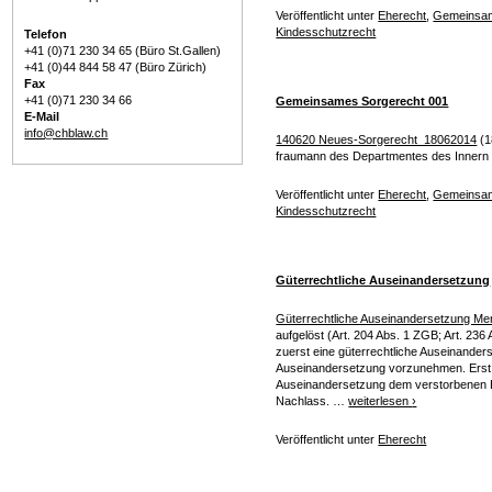
Veröffentlicht unter
Eherecht
,
Gemeinsam
Kindesschutzrecht
Telefon
+41 (0)71 230 34 65 (Büro St.Gallen)
+41 (0)44 844 58 47 (Büro Zürich)
Fax
+41 (0)71 230 34 66
Gemeinsames Sorgerecht 001
E-Mail
info@chblaw.ch
140620 Neues-Sorgerecht_18062014
(1
fraumann des Departmentes des Innern 
MOBILES HAUPTMENÜ
Veröffentlicht unter
Eherecht
,
Gemeinsam
Kindesschutzrecht
Güterrechtliche Auseinandersetzung
Güterrechtliche Auseinandersetzung Mer
aufgelöst (Art. 204 Abs. 1 ZGB; Art. 236
zuerst eine güterrechtliche Auseinander
Auseinandersetzung vorzunehmen. Erst 
Auseinandersetzung dem verstorbenen Ehe
Nachlass. …
weiterlesen
›
Veröffentlicht unter
Eherecht