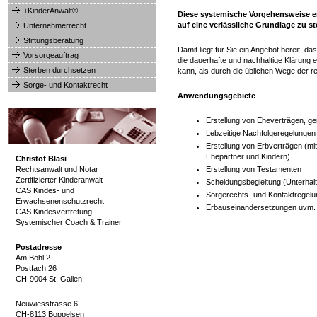
+KinderAnwalt®
Diese systemische Vorgehensweise e
auf eine verlässliche Grundlage zu st
Unternehmerrecht
Stiftungsberatung
Damit liegt für Sie ein Angebot bereit, d
Vorsorgeauftrag
die dauerhafte und nachhaltige Klärung 
Sterben durchsetzen
kann, als durch die üblichen Wege der 
Sorge- und Kontaktrecht
Anwendungsgebiete
Erstellung von Eheverträgen, ge
Lebzeitige Nachfolgeregelungen
Erstellung von Erbverträgen (mi
Ehepartner und Kindern)
Christof Bläsi
Rechtsanwalt und Notar
Erstellung von Testamenten
Zertifizierter Kinderanwalt
Scheidungsbegleitung (Unterhal
CAS Kindes- und
Sorgerechts- und Kontaktregel
Erwachsenenschutzrecht
Erbauseinandersetzungen uvm.
CAS Kindesvertretung
Systemischer Coach & Trainer
Postadresse
Am Bohl 2
Postfach 26
CH-9004 St. Gallen
Neuwiesstrasse 6
CH-8113 Boppelsen