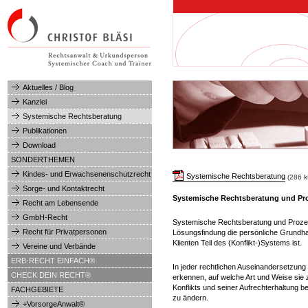
Hauptmenü
Aktuelles / Blog
Kanzlei
Systemische Rechtsberatung
Publikationen
Download
SONDERTHEMEN
Kindes- und Erwachsenenschutzrecht
Systemische Rechtsberatung
(286 k
Sorge- und Kontaktrecht
Systemische Rechtsberatung und Pr
Recht am Lebensende
GmbH-Recht
Systemische Rechtsberatung und Prozess
Recht für Privatpersonen
Lösungsfindung die persönliche Grundhal
Klienten Teil des (Konflikt-)Systems ist.
Vereine und Verbände
ERB-RECHT EINFACH®
In jeder rechtlichen Auseinandersetzung
CHECK DEIN RECHT®
erkennen, auf welche Art und Weise sie
Konflikts und seiner Aufrechterhaltung b
FACHGEBIETE
zu ändern.
+VorsorgeAnwalt®