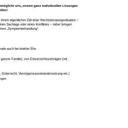
rmöglicht uns, unsere ganz individuellen Lösungen
ellen!
.
as Ihrem eigentlichen Ziel einer Rechtsberatungssituation –
eines Sachlage oder eines Konfliktes – näher bringen
reinen „Symptombehandlung“.
rade auch bei intakter Ehe
t ganzer Familie), von Erbverzichtsverträgen (mit
t, Güterrecht, Vermögensauseinandersetzung etc.)
ungen