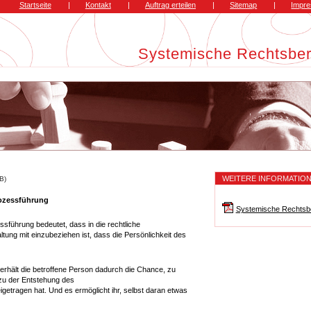
Startseite
|
Kontakt
|
Auftrag erteilen
|
Sitemap
|
Impr
Systemische Rechtsbe
WEITERE INFORMATIO
B)
ozessführung
Systemische Rechtsb
führung bedeutet, dass in die rechtliche
tung mit einzubeziehen ist, dass die Persönlichkeit des
 erhält die betroffene Person dadurch die Chance, zu
 zu der Entstehung des
eigetragen hat. Und es ermöglicht ihr, selbst daran etwas