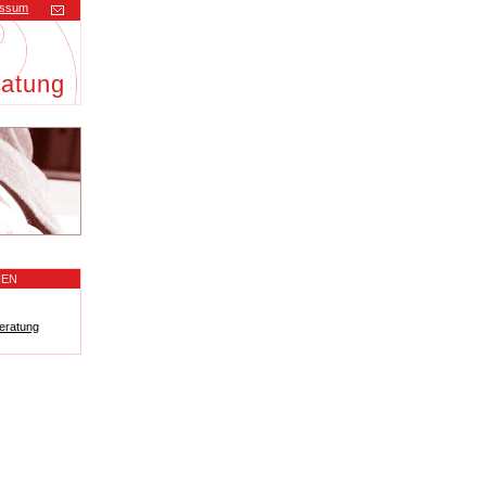
essum
ratung
NEN
eratung