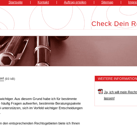
Startseite
|
Kontakt
|
Auftrag erteilen
|
Sitemap
|
Impr
Check Dein R
en!
WEITERE INFORMATIO
(93 kB)
Ja, ich will mein Rech
lassen!
wichtiger. Aus diesem Grund habe ich für bestimmte
e häufig Fragen aufwerfen, bestimmte Beratungspakete
i unterstützen, sich im Vorfeld wichtiger Entscheidungen
.
in den entsprechenden Rechtsgebieten biete ich Ihnen