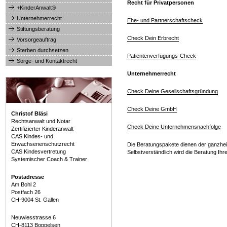
Recht für Privatpersonen
+KinderAnwalt®
Unternehmerrecht
Ehe- und Partnerschaftscheck
Stiftungsberatung
Check Dein Erbrecht
Vorsorgeauftrag
Sterben durchsetzen
Patientenverfügungs-Check
Sorge- und Kontaktrecht
Unternehmerrecht
Check Deine Gesellschaftsgründung
Check Deine GmbH
Christof Bläsi
Rechtsanwalt und Notar
Check Deine Unternehmensnachfolge
Zertifizierter Kinderanwalt
CAS Kindes- und
Erwachsenenschutzrecht
Die Beratungspakete dienen der ganzheit
CAS Kindesvertretung
Selbstverständlich wird die Beratung Ihr
Systemischer Coach & Trainer
Postadresse
Am Bohl 2
Postfach 26
CH-9004 St. Gallen
Neuwiesstrasse 6
CH-8113 Boppelsen