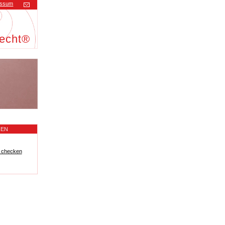
essum
echt®
NEN
t checken