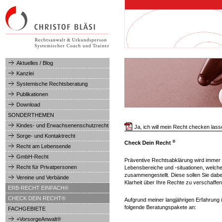
Hauptmenü
Aktuelles / Blog
Kanzlei
Systemische Rechtsberatung
Publikationen
Download
SONDERTHEMEN
Kindes- und Erwachsenenschutzrecht
Ja, ich will mein Recht checken lass
Sorge- und Kontaktrecht
®
Check Dein Recht
Recht am Lebensende
GmbH-Recht
Präventive Rechtsabklärung wird immer 
Recht für Privatpersonen
Lebensbereiche und -situationen, welch
zusammengestellt. Diese sollen Sie dabe
Vereine und Verbände
Klarheit über Ihre Rechte zu verschaffen
ERB-RECHT EINFACH®
CHECK DEIN RECHT®
Aufgrund meiner langjährigen Erfahrung 
folgende Beratungspakete an:
FACHGEBIETE
+VorsorgeAnwalt®