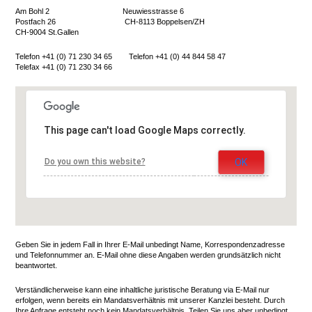
Am Bohl 2 Neuwiesstrasse 6
Postfach 26 CH-8113 Boppelsen/ZH
CH-9004 St.Gallen
Telefon +41 (0) 71 230 34 65 Telefon +41 (0) 44 844 58 47
Telefax +41 (0) 71 230 34 66
This page can't load Google Maps correctly.
Do you own this website?
OK
Geben Sie in jedem Fall in Ihrer E-Mail unbedingt Name, Korrespondenzadresse
und Telefonnummer an. E-Mail ohne diese Angaben werden grundsätzlich nicht
beantwortet.
Verständlicherweise kann eine inhaltliche juristische Beratung via E-Mail nur
erfolgen, wenn bereits ein Mandatsverhältnis mit unserer Kanzlei besteht. Durch
Ihre Anfrage entsteht noch kein Mandatsverhältnis. Teilen Sie uns aber unbedingt