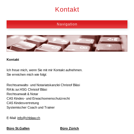
Hauptmenü
Kontakt
MOBILES HAUPTMENÜ
Navigation
Kontakt
Ich freue mich, wenn Sie mit mir Kontakt aufnehmen.
Sie erreichen mich wie folgt:
Rechtsanwalts- und Notariatskanzlei Christof Bläsi
RA lic.iur.HSG Christof Bläsi
Rechtsanwalt & Notar
CAS Kindes- und Erwachsenenschutzrecht
CAS Kindesvertretung
Systemischer Coach und Trainer
E-Mail:
info@chblaw.ch
Büro St.Gallen
Büro Zürich