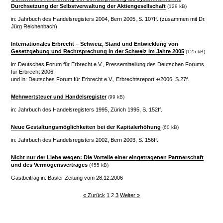
Durchsetzung der Selbstverwaltung der Aktiengesellschaft
(129 kB)
in: Jahrbuch des Handelsregisters 2004, Bern 2005, S. 107ff. (zusammen mit Dr.
Jürg Reichenbach)
Internationales Erbrecht – Schweiz, Stand und Entwicklung von
Gesetzgebung und Rechtsprechung in der Schweiz im Jahre 2005
(125 kB)
in: Deutsches Forum für Erbrecht e.V., Pressemitteilung des Deutschen Forums
für Erbrecht 2006,
und in: Deutsches Forum für Erbrecht e.V., Erbrechtsreport +/2006, S.27f.
Mehrwertsteuer und Handelsregister
(99 kB)
in: Jahrbuch des Handelsregisters 1995, Zürich 1995, S. 152ff.
Neue Gestaltungsmöglichkeiten bei der Kapitalerhöhung
(60 kB)
in: Jahrbuch des Handelsregisters 2002, Bern 2003, S. 156ff.
Nicht nur der Liebe wegen: Die Vorteile einer eingetragenen Partnerschaft
und des Vermögensvertrages
(455 kB)
Gastbeitrag in: Basler Zeitung vom 28.12.2006
« Zurück
1
2
3
Weiter »