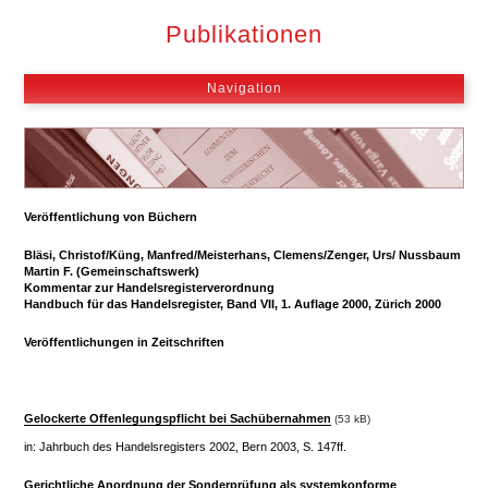
Hauptmenü
Publikationen
MOBILES HAUPTMENÜ
Navigation
Veröffentlichung von Büchern
Bläsi, Christof/Küng, Manfred/Meisterhans, Clemens/Zenger, Urs/ Nussbaum
Martin F. (Gemeinschaftswerk)
Kommentar zur Handelsregisterverordnung
Handbuch für das Handelsregister, Band VII, 1. Auflage 2000, Zürich 2000
Veröffentlichungen in Zeitschriften
Gelockerte Offenlegungspflicht bei Sachübernahmen
(53 kB)
in: Jahrbuch des Handelsregisters 2002, Bern 2003, S. 147ff.
Gerichtliche Anordnung der Sonderprüfung als systemkonforme