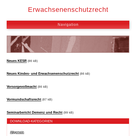
Hauptmenü
Erwachsenenschutzrecht
MOBILES HAUPTMENÜ
Navigation
Neues KESR
(86 kB)
Neues Kindes- und Erwachsenenschutzrecht
(86 kB)
Vorsorgevollmacht
(86 kB)
Vormundschaftsrecht
(87 kB)
Seminarbericht Demenz und Recht
(99 kB)
DOWNLOAD-KATEGORIEN
Allgemein