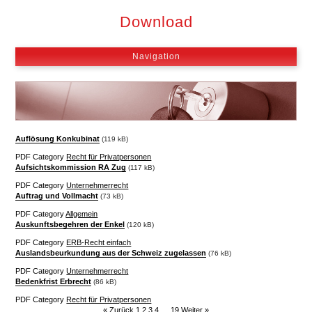
Hauptmenü
Download
MOBILES HAUPTMENÜ
Navigation
Auflösung Konkubinat
(119 kB)
PDF Category
Recht für Privatpersonen
Aufsichtskommission RA Zug
(117 kB)
PDF Category
Unternehmerrecht
Auftrag und Vollmacht
(73 kB)
PDF Category
Allgemein
Auskunftsbegehren der Enkel
(120 kB)
PDF Category
ERB-Recht einfach
Auslandsbeurkundung aus der Schweiz zugelassen
(76 kB)
PDF Category
Unternehmerrecht
Bedenkfrist Erbrecht
(86 kB)
PDF Category
Recht für Privatpersonen
« Zurück
1
2
3
4
…
19
Weiter »