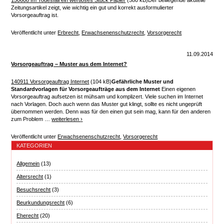
150608 Im Todesfall ein wertloses Stück Papier
(580 kB)Der beiliegende akutelle
Zeitungsartikel zeigt, wie wichtig ein gut und korrekt ausformulierter
Vorsorgeauftrag ist.
Veröffentlicht unter
Erbrecht
,
Erwachsenenschutzrecht
,
Vorsorgerecht
11.09.2014
Vorsorgeauftrag – Muster aus dem Internet?
140911 Vorsorgeauftrag Internet
(104 kB)
Gefährliche Muster und
Standardvorlagen für Vorsorgeaufträge aus dem Internet
Einen eigenen
Vorsorgeauftrag aufsetzen ist mühsam und komplizert. Viele suchen im Internet
nach Vorlagen. Doch auch wenn das Muster gut klingt, sollte es nicht ungeprüft
übernommen werden. Denn was für den einen gut sein mag, kann für den anderen
zum Problem …
weiterlesen
›
Veröffentlicht unter
Erwachsenenschutzrecht
,
Vorsorgerecht
KATEGORIEN
Allgemein
(13)
Altersrecht
(1)
Besuchsrecht
(3)
Beurkundungsrecht
(6)
Eherecht
(20)