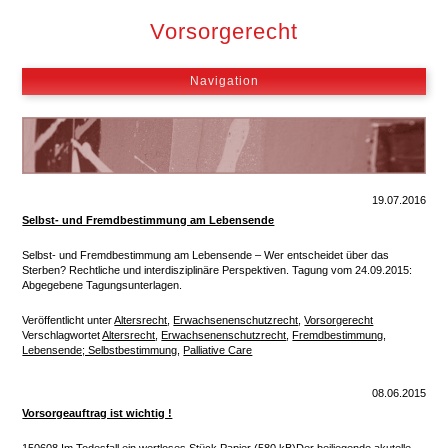
Hauptmenü
Vorsorgerecht
MOBILES HAUPTMENÜ
Navigation
19.07.2016
Selbst- und Fremdbestimmung am Lebensende
Selbst- und Fremdbestimmung am Lebensende – Wer entscheidet über das
Sterben? Rechtliche und interdisziplinäre Perspektiven. Tagung vom 24.09.2015:
Abgegebene Tagungsunterlagen.
Veröffentlicht unter
Altersrecht
,
Erwachsenenschutzrecht
,
Vorsorgerecht
Verschlagwortet
Altersrecht
,
Erwachsenenschutzrecht
,
Fremdbestimmung
,
Lebensende; Selbstbestimmung
,
Palliative Care
08.06.2015
Vorsorgeauftrag ist wichtig !