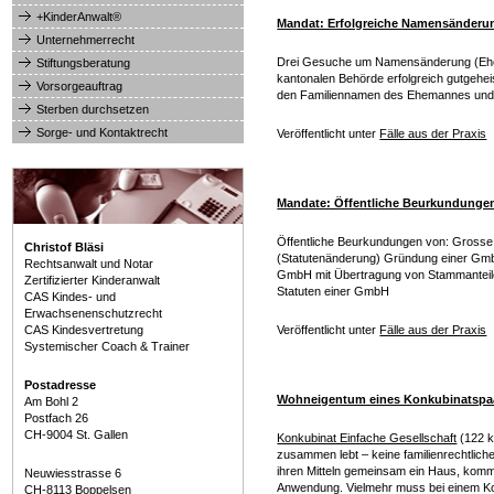
+KinderAnwalt®
Mandat: Erfolgreiche Namensänderu
Unternehmerrecht
Drei Gesuche um Namensänderung (Ehef
Stiftungsberatung
kantonalen Behörde erfolgreich gutgehe
Vorsorgeauftrag
den Familiennamen des Ehemannes und 
Sterben durchsetzen
Sorge- und Kontaktrecht
Veröffentlicht unter
Fälle aus der Praxis
Mandate: Öffentliche Beurkundunge
Öffentliche Beurkundungen von: Grosse S
Christof Bläsi
(Statutenänderung) Gründung einer GmbH
Rechtsanwalt und Notar
GmbH mit Übertragung von Stammanteilen
Zertifizierter Kinderanwalt
Statuten einer GmbH
CAS Kindes- und
Erwachsenenschutzrecht
CAS Kindesvertretung
Veröffentlicht unter
Fälle aus der Praxis
Systemischer Coach & Trainer
Postadresse
Wohneigentum eines Konkubinatspa
Am Bohl 2
Postfach 26
CH-9004 St. Gallen
Konkubinat Einfache Gesellschaft
(122 
zusammen lebt – keine familienrechtlich
ihren Mitteln gemeinsam ein Haus, kom
Neuwiesstrasse 6
Anwendung. Vielmehr muss bei einem K
CH-8113 Boppelsen