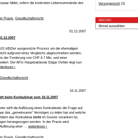
spaar bildet, sofern die konkreten Lebensumstände des
Vorsorgerecht
(3)
er Praxis
,
Gesellschaftsrecht
ARCHIV
01.12.2007
1.12.2007
101 kB)Der ausgesetzte Prozess um die ehemaligen
 nicht aufgrund eines Vergleichs abgeschrieben werden;
sis der Forderung von CHF 6.7 Mio. und einer
itert. Der AFG-Hauptsaktionär Edgar Oehler liegt nun
iterlesen
›
Gesellschaftsrecht
16.11.2007
aft beim Konkubinat vom 16.11.2007
er wirft die Auflösung eines Konkubinats die Frage auf,
ar das „gemeinsame“ Vermögen zu teilen hat und welche
chdem das Konkubinat
nicht
im Gesetz verankert ist,
gen herangezogen werden. In der Praxis wird
r Auflösung einer …
weiterlesen
›
er Praxis
,
Gesellschaftsrecht