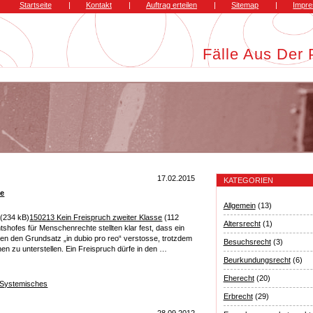
Startseite
|
Kontakt
|
Auftrag erteilen
|
Sitemap
|
Impr
Fälle Aus Der 
17.02.2015
KATEGORIEN
se
Allgemein
(13)
(234 kB)
150213 Kein Freispruch zweiter Klasse
(112
Altersrecht
(1)
shofes für Menschenrechte stellten klar fest, dass ein
gen den Grundsatz „in dubio pro reo“ verstosse, trotzdem
Besuchsrecht
(3)
en zu unterstellen. Ein Freispruch dürfe in den …
Beurkundungsrecht
(6)
Eherecht
(20)
Systemisches
Erbrecht
(29)