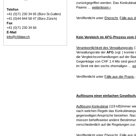
zurückgegriffen werden. Das Konkubinat
Paares …
weiterlesen
›
Telefon
+41 (0)71 230 34 65 (Büro St.Gallen)
Veröffentlicht unter
Eherecht
,
Fälle aus d
+41 (0)44 844 58 47 (Büro Zürich)
Fax
+41 (0)71 230 34 66
E-Mail
info@chblaw.ch
Kein Vergleich im AFG-Prozess vom 0
Verantwortlichkeit des Verwaltungsrats
(
MOBILES HAUPTMENÜ
Verwaltungsräte der
AFG
(vgl. ) konnte
die Vergleichsverhandlungen auf der Ba
Gegenklage von CHF 1.4 Mio sind gesche
im Streit mit den sechs ehemaligen …
we
Veröffentlicht unter
Fälle aus der Praxis
,
Auflösung einer einfachen Gesellsch
Auflösung Konkubinat
(119 kB)Immer wied
nach welchen Regeln das Konkubinatspa
gegenseitigen Ansprüche bestehen. Na
müssen behelfsweise andere Bestimmun
verschiedentlich auf die Regelungen zu
Veröffentlicht unter
Eherecht
,
Fälle aus d