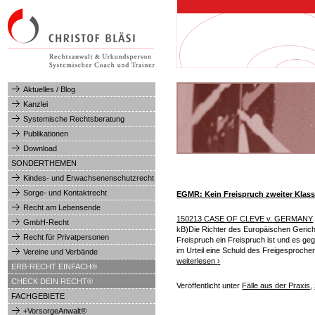
Hauptmenü
Aktuelles / Blog
Kanzlei
Systemische Rechtsberatung
Publikationen
Download
SONDERTHEMEN
Kindes- und Erwachsenenschutzrecht
Sorge- und Kontaktrecht
EGMR: Kein Freispruch zweiter Klas
Recht am Lebensende
150213 CASE OF CLEVE v. GERMANY
GmbH-Recht
kB)Die Richter des Europäischen Gericht
Recht für Privatpersonen
Freispruch ein Freispruch ist und es ge
im Urteil eine Schuld des Freigesprochen
Vereine und Verbände
weiterlesen
›
ERB-RECHT EINFACH®
CHECK DEIN RECHT®
Veröffentlicht unter
Fälle aus der Praxis
,
FACHGEBIETE
+VorsorgeAnwalt®