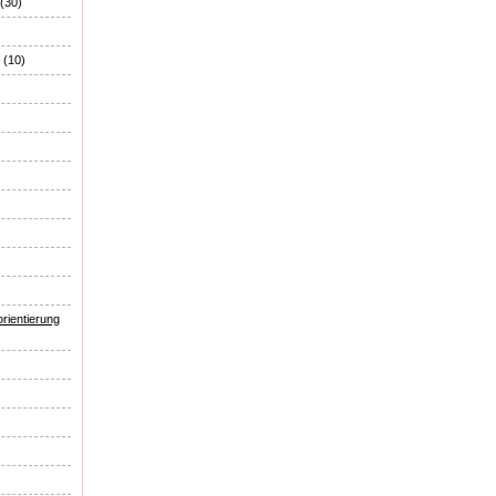
(30)
(10)
rientierung