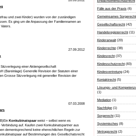
28.09.2012
Erwachsenenschutzrecht
ng
Fälle aus der Praxis
(6)
Gemeinsames Sorgerecht
rau und zwei Kinder) wurden von der zuständigen
issen. Es ging um die Anpassung der Familiennamen an
Gesellschaftsrecht
(42)
Vaters.
Handelsregisterrecht
(11)
Kinderanwalt
(20)
Kinderrechte
(38)
27.09.2012
n
Kindesrecht
(37)
Kindesschutzrecht
(83)
itzverlegung einer Aktiengesellschaft
 (Bareinlage) Generelle Revision der Statuten einer
Kindesvertretung
(24)
 Grosse Sitzverlegung mit genereller Revision der
Kontaktrecht
(5)
Lösungs- und Kompetenzo
(1)
Mediation
(1)
07.03.2008
Nachfolge
(1)
ars
Sorgerecht
(11)
kB)Ein
Konkubinatspaar
weist – selbst wenn es
Systemisches
(8)
e Verbindung auf. Kaufen zwei Konkubinatspartner aus
men dementsprechend keine eherechtlichen Regeln zur
Vertragsrecht
(2)
onkubinatspaar auf Bestimmungen des Gesellschatsrecht